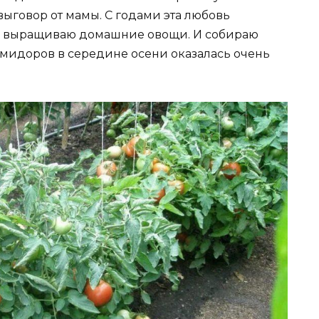
 выговор от мамы. С годами эта любовь
ма выращиваю домашние овощи. И собираю
омидоров в середине осени оказалась очень