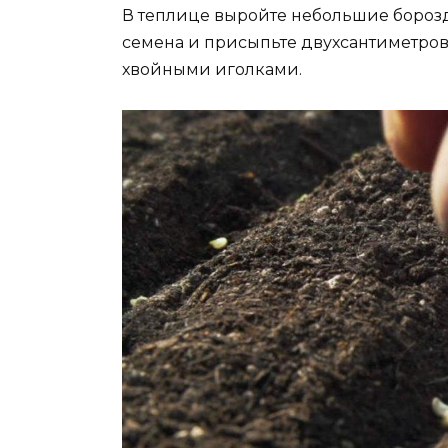
В теплице выройте небольшие борозды
семена и присыпьте двухсантиметров
хвойными иголками.