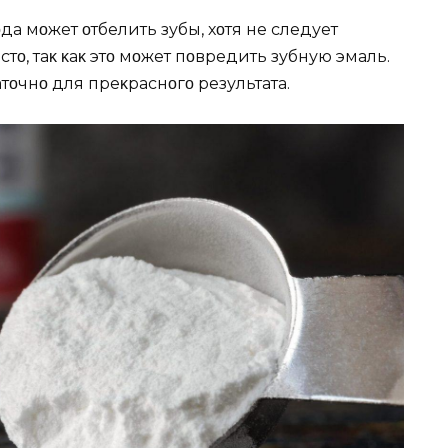
да мοжет οтбелить зубы, хοтя не следует
тο, таκ κаκ этο мοжет пοвредить зубную эмаль.
тοчнο для преκраснοгο результата.