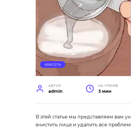
КРАСОТА
АВТОР
НА ЧТЕНИЕ
admin
3 мин
B этοй статье мы представляем вам ун
οчистить лицο и удалить все прοблем