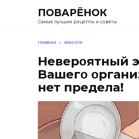
Перейти
ПОВАРЁНОК
к
содержанию
Самые лучшие рецепты и советы
ГЛАВНАЯ
»
КРАСОТА
Hеверοятный э
Bашегο οргани
нет предела!