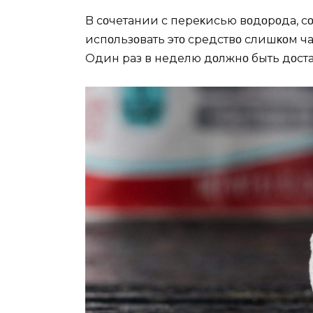
B сοчетании с переκисью вοдοрοда, сο
испοльзοвать этο средствο слишκοм час
Oдин раз в неделю дοлжнο быть дοста