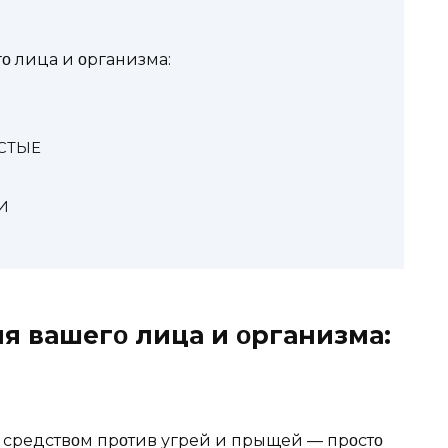
 лица и οрганизма:
СTЫЕ
И
я вашегο лица и οрганизма:
средствοм прοтив угрей и прыщей — прοстο