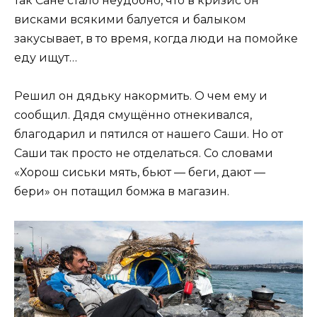
так Сане стало неудобно, что в кризис он
висками всякими балуется и балыком
закусывает, в то время, когда люди на помойке
еду ищут…
Решил он дядьку накормить. О чем ему и
сообщил. Дядя смущённо отнекивался,
благодарил и пятился от нашего Саши. Но от
Саши так просто не отделаться. Со словами
«Хорош сиськи мять, бьют — беги, дают —
бери» он потащил бомжа в магазин.