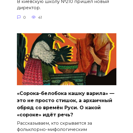
В киевскую школу №210 пришел новый
директор.
0
41
«Сорока-белобока кашку варила» —
это не просто стишок, а архаичный
обряд со времён Руси. О какой
«сороке» идёт речь?
Рассказываем, кто скрывается за
фольклорно-мифологическим