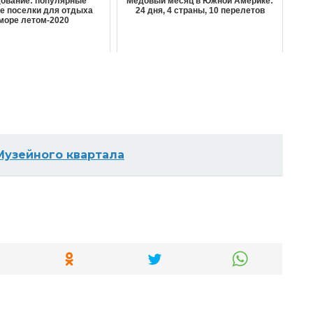
ование: популярные
Медовый месяц в Южной Америке:
е поселки для отдыха
24 дня, 4 страны, 10 перелетов
море летом-2020
Музейного квартала