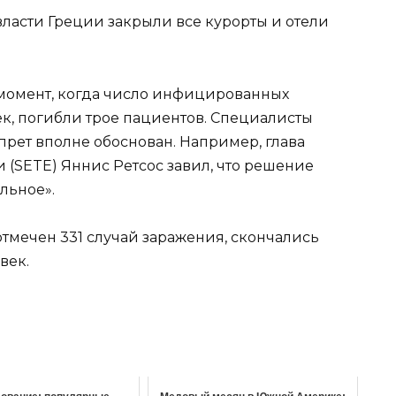
 власти Греции закрыли все курорты и отели
 момент, когда число инфицированных
ек, погибли трое пациентов. Специалисты
апрет вполне обоснован. Например, глава
(SETE) Яннис Ретсос завил, что решение
льное».
отмечен 331 случай заражения, скончались
век.