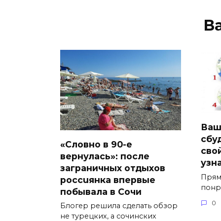
В
Ваш
сбу
«Словно в 90-е
сво
вернулась»: после
узн
заграничных отдыхов
Прям
россuянка впервые
понр
побывала в Сочи
0
Блогер решила сделать обзор
не турецких, а сочинских