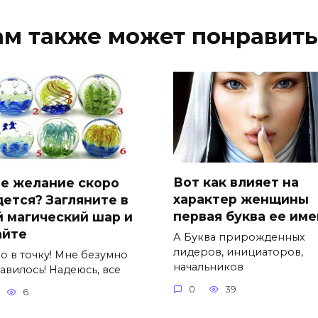
ам также может понравить
Вот как влияет на
е желание скоро
характер женщины
дется? Загляните в
первая буква ее им
й магический шар и
айте
А Буква прирожденных
лидеров, инициаторов,
о в точку! Мне безумно
начальников
авилось! Надеюсь, все
0
39
6