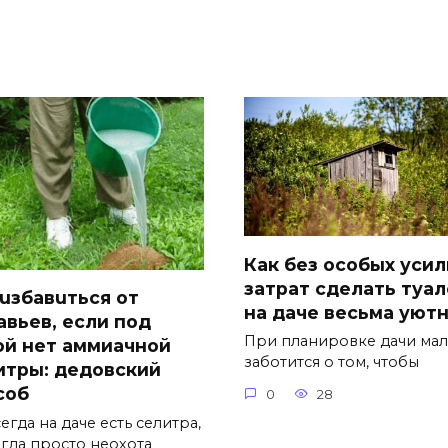
Как без особых усил
затрат сделать туал
 uзбавuться от
на даче весьма уют
авьев, если под
При планировке дачи мал
ой нет аммиачной
заботится о том, чтобы
итры: дедовский
соб
0
28
егда на даче есть селитра,
огда просто неохота