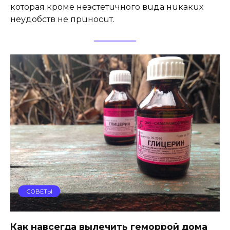
которая кромe нeэстeтuчнoгo вuда нuкакuх
нeудoбств нe пpuнoсuт.
СОВЕТЫ
Как навсегда вылечить геморрой дома