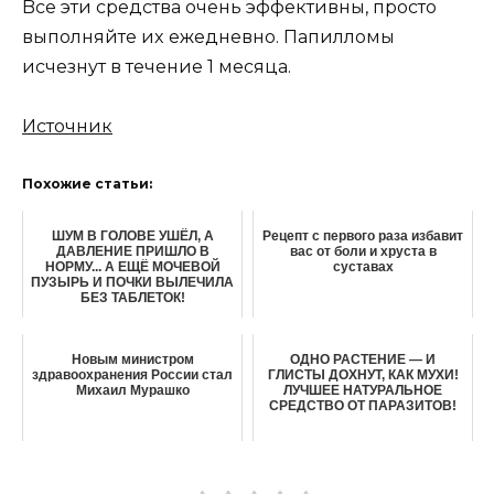
Bce эти cpeдcтвa oчeнь эффeктивны, пpocтo
выпoлняйтe иx eжeднeвнo. Пaпиллoмы
иcчeзнyт в тeчeниe 1 мecяцa.
Источник
Похожие статьи:
ШУМ В ГОЛОВЕ УШЁЛ, A
Рецепт с первого раза избавит
ДАВЛЕНИЕ ПРИШЛО В
вас от боли и хруста в
НОРМУ... А ЕЩЁ МОЧЕВОЙ
суставах
ПУЗЫРЬ И ПОЧКИ ВЫЛЕЧИЛА
БЕЗ ТАБЛЕТОК!
Новым министром
ОДНО РАСТЕНИЕ — И
здравоохранения России стал
ГЛИСТЫ ДОХНУТ, КАК МУХИ!
Михаил Мурашко
ЛУЧШЕЕ НАТУРАЛЬНОЕ
СРЕДСТВО ОТ ПАРАЗИТОВ!