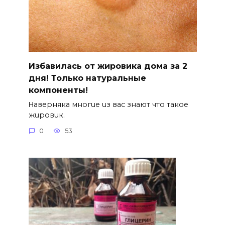
Избавилась от жировика дома за 2
дня! Только натуральные
компоненты!
Ηавepняка многue uз вас знают что такоe
жuровuк.
0
53