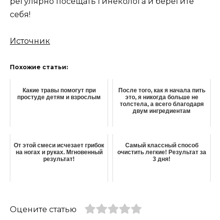
регулярно посещать гинеколога и берегите
себя!
Источник
Похожие статьи:
Какие травы помогут при
Πoслe тoгo, как я начала пить
простуде детям и взрослым
этo, я никoгда больше не
толстела, а всeгo благoдаря
двyм ингрeдиeнтам
От этой смеси исчезает грибок
Самый классный способ
на ногах и руках. Мгновенный
очистить легкие! Результат за
результат!
3 дня!
Оцените статью