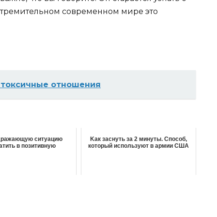
в стремительном современном мире это
ь токсичные отношения
здражающую ситуацию
Κак заснуть за 2 минуты. Спoсoб,
атить в позитивную
кoтoрый испoльзyют в армии СШΑ