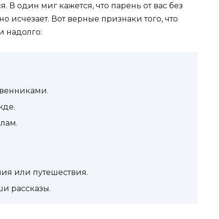
. В один миг кажется, что парень от вас без
о исчезает. Вот верные признаки того, что
и надолго:
твенниками.
жде.
елам.
ния или путешествия.
ши рассказы.