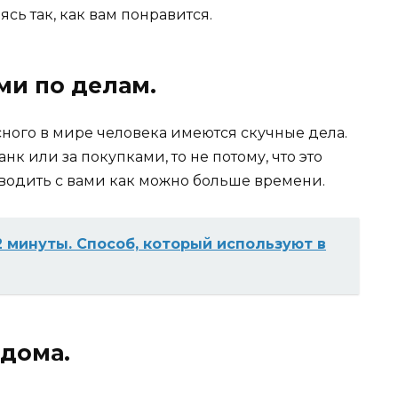
ясь так, как вам понравится.
ами по делам.
сного в мире человека имеются скучные дела.
нк или за покупками, то не потому, что это
оводить с вами как можно больше времени.
 2 минуты. Спoсoб, кoтoрый испoльзyют в
 дома.