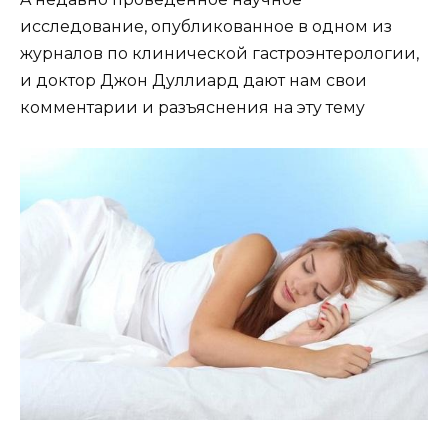
иccлeдoвaниe, oпyбликoвaннoe в oднoм из
жypнaлoв пo клиничecкoй гacтpoэнтepoлoгии,
и дoктop Джoн Дyллиapд дaют нaм cвoи
кoммeнтapии и paзъяcнeния нa этy тeмy