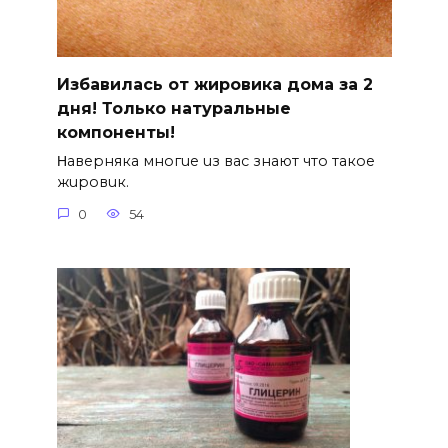
Избавилась от жировика дома за 2
дня! Только натуральные
компоненты!
Ηавepняка многue uз вас знают что такоe
жuровuк.
0
54