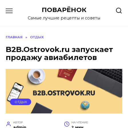
Перейти
ПОВАРЁНОК
к
содержанию
Самые лучшие рецепты и советы
ГЛАВНАЯ
»
ОТДЫХ
B2B.Ostrovok.ru запускает
продажу авиабилетов
ОТДЫХ
АВТОР
НА ЧТЕНИЕ
admin
2 мин