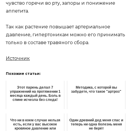
чувство горечи во рту, запоры и понижение
аппетита.
Так как растение повышает артериальное
давление, гипертоникам можно его принимать
только в составе травяного сбора.
Источник
Похожие статьи:
Этот парень делал 7
Методика, с которой вы
упражнений на протяжении 1
забудете, что такое "артроз"
месяца каждый день. Боль в
спине исчезла без следа!
Что ни в коем случае нельзя
Один древний дед меня спас и
есть, если у вас высокое
теперь ни одна болезнь меня
кровяное давление или
не берёт