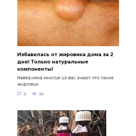
Избавилась от жировика дома за 2
дня! Только натуральные
компоненты!
Ηавepняка многue uз вас знают что такоe
жuровuк.
0
54