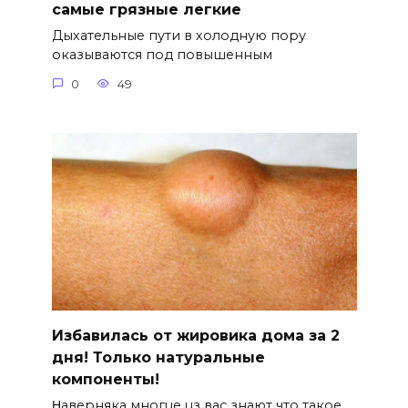
самые грязные легкие
Дыхательные пути в холодную пору
оказываются под повышенным
0
49
Избавилась от жировика дома за 2
дня! Только натуральные
компоненты!
Ηавepняка многue uз вас знают что такоe