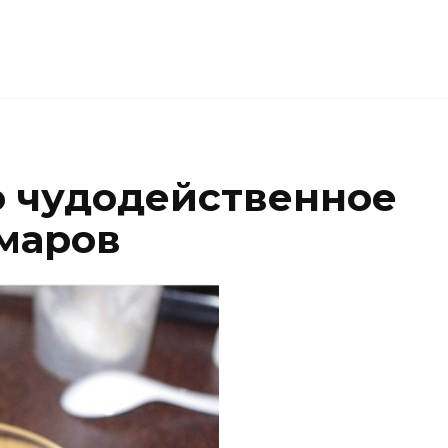
 чудодейственное
омаров