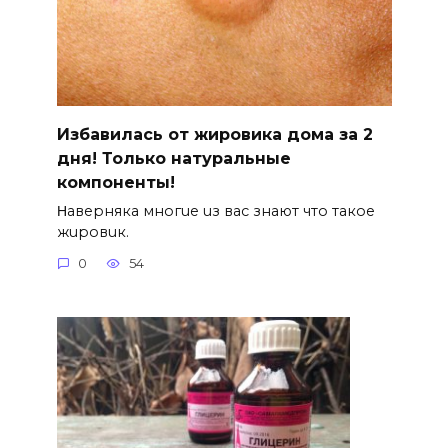
Избавилась от жировика дома за 2
дня! Только натуральные
компоненты!
Ηавepняка многue uз вас знают что такоe
жuровuк.
0
54