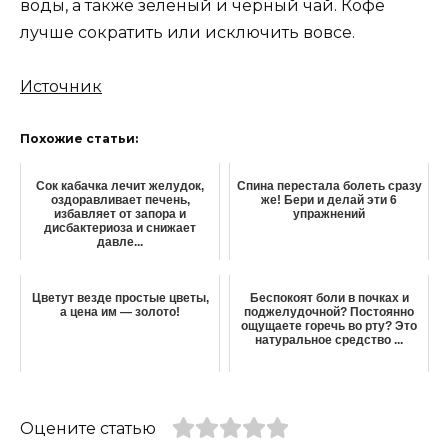
воды, а также зеленый и черный чай. Кофе
лучше сократить или исключить вовсе.
Источник
Похожие статьи:
Сок кабачка лечит желудок,
Спина перестала болеть сразу
оздоравливает печень,
же! Бери и делай эти 6
избавляет от запора и
упражнений
дисбактериоза и снижает
давле...
Цветут везде простые цветы,
Беспокоят боли в почках и
а цена им — золото!
поджелудочной? Постоянно
ощущаете горечь во рту? Это
натуральное средство ...
Оцените статью