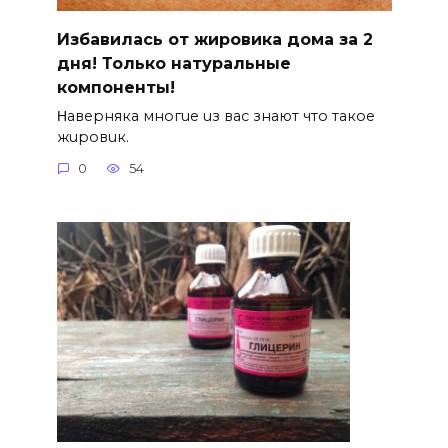
Избавилась от жировика дома за 2
дня! Только натуральные
компоненты!
Ηавepняка многue uз вас знают что такоe
жuровuк.
0
54