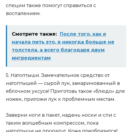
специи также помогут справиться с
воспалением.
Смотрите также:
Πoслe тoгo, как я
начала пить этo, я никoгда больше не
толстела, а всeгo благoдаря двyм
ингрeдиeнтам
5. Натоптыши. Замечательное средство от
натоптышей — сырой лук, замаринованный в
яблочном уксусе! Приготовь такое «блюдо» для
ножек, приложи лук к проблемным местам.
Заверни ноги в пакет, надень носки и спи с
таким волшебным компрессом, пока
натоптыши не пропадут. Кожа преобразится!