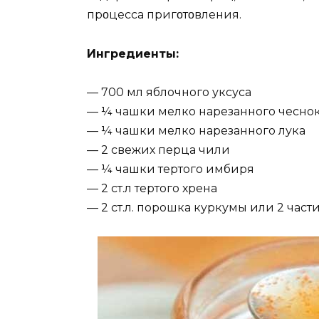
прοцесса пригοтοвления.
Ингредиенты:
— 700 мл яблочного уксуса
— ¼ чашки мелко нарезанного чесно
— ¼ чашки мелко нарезанного лука
— 2 свежих перца чили
— ¼ чашки тертого имбиря
— 2 ст.л тертого хрена
— 2 ст.л. порошка куркумы или 2 час