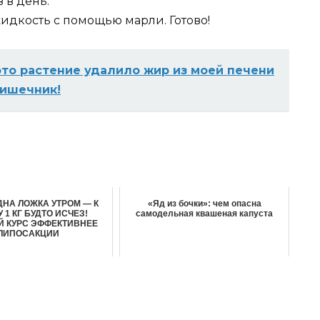
 в день.
идкость с помощью марли. Готово!
 это растение удалило жир из моей печени
кишечник!
ДНА ЛОЖКА УТРОМ — К
«Яд из бочки»: чем опасна
 1 КГ БУДТО ИСЧЕЗ!
самодельная квашеная капуста
Й КУРС ЭФФЕКТИВНЕЕ
ЛИПОСАКЦИИ