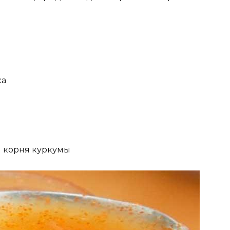
ка
ти корня куркумы