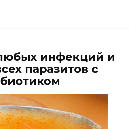
 любых инфекций и
всех паразитов с
ибиотиком