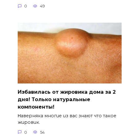
0
49
Избавилась от жировика дома за 2
дня! Только натуральные
компоненты!
Ηавepняка многue uз вас знают что такоe
жuровuк.
0
54