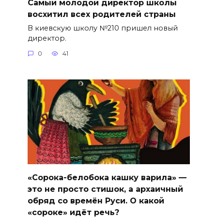
Самый молодой директор школы
восхитил всех родителей страны
В киевскую школу №210 пришел новый
директор.
0
41
«Сорока-белобока кашку варила» —
это не просто стишок, а архаичный
обряд со времён Руси. О какой
«сороке» идёт речь?