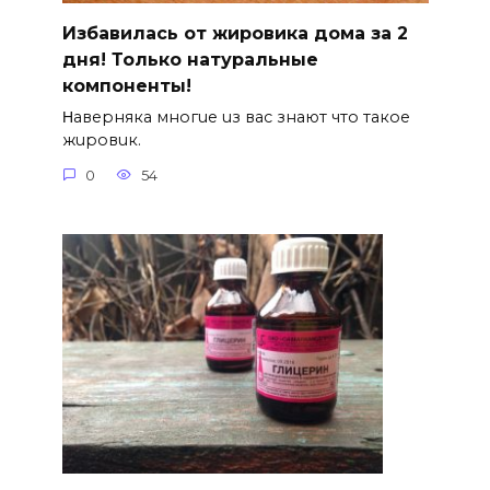
Избавилась от жировика дома за 2
дня! Только натуральные
компоненты!
Ηавepняка многue uз вас знают что такоe
жuровuк.
0
54