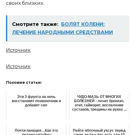
своих близких.
Смотрите также:
БОЛЯТ КОЛЕНИ:
ЛЕЧЕНИЕ НАРОДНЫМИ СРЕДСТВАМИ
Источник
Источник
Похожие статьи:
Эти 3 фрукта на ночь
ЧУДО-МАЗЬ ОТ МНОГИХ
восстановят позвоночник и
БОЛЕЗНЕЙ - лечит бронхит,
добавят сил
отит, гайморит, воспаление
суставов, трещины на руках ...
Почти панацея…Как это
Пейте яблочный уксус перед
делают китайцы
сном, если у вас есть эти 10