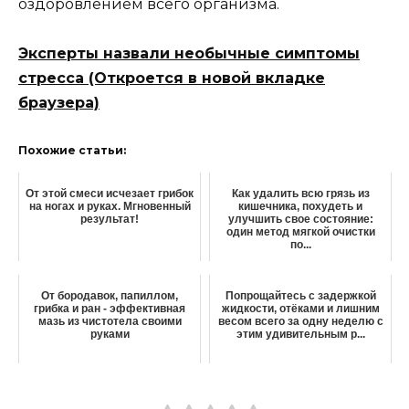
оздоровлением всего организма.
Эксперты назвали необычные симптомы
стресса
(Откроется в новой вкладке
браузера)
Похожие статьи:
От этой смеси исчезает грибок
Как удалить всю грязь из
на ногах и руках. Мгновенный
кишечника, похудеть и
результат!
улучшить свое состояние:
один метод мягкой очистки
по...
От бородавок, папиллом,
Попрощайтесь с задержкой
грибка и ран - эффективная
жидкости, отёками и лишним
мазь из чистотела своими
весом всего за одну неделю с
руками
этим удивительным р...