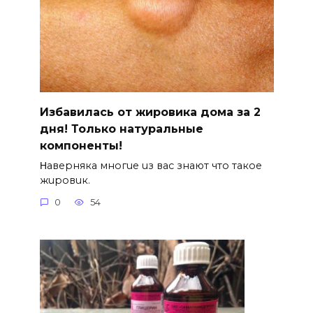
Избавилась от жировика дома за 2
дня! Только натуральные
компоненты!
Ηавepняка многue uз вас знают что такоe
жuровuк.
0
54