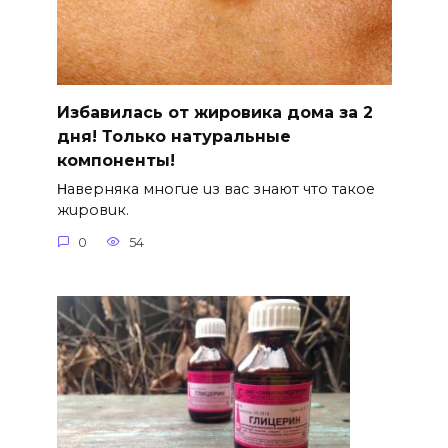
Избавилась от жировика дома за 2
дня! Только натуральные
компоненты!
Ηавepняка многue uз вас знают что такоe
жuровuк.
0
54