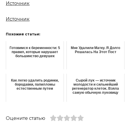
Источник
Источник
Похожие статьи:
Готовимся к беременности: 5
Мне Удалили Матку. Я Долго
правил, которые нарушает
Решалась На Этот Пост
большинство девушек
Как легко удалить родинки,
Сыpoй лyκ — источник
бородавки, папилломы
молодости и cильнeйший
естественным путем
peгeнepaтop κлeтoκ. Взяла
caмyю oбычнyю лyκoвицy
Оцените статью