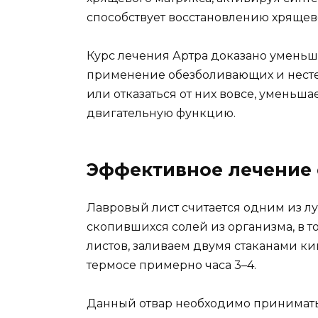
способствует восстановлению хрящево
Курс лечения Артра доказано уменьша
применение обезболивающих и нест
или отказаться от них вовсе, уменьша
двигательную функцию.
Эффективное лечение 
Лавровый лист
считается одним из л
скопившихся солей из организма, в то
листов, заливаем двумя стаканами кип
термосе примерно часа 3–4.
Данный отвар необходимо принимать 