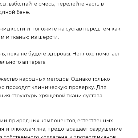
ы, взболтайте смесь, перелейте часть в
дяной бане.
жидкости и положите на сустав перед тем как
ом и тканью из шерсти.
, пока не будете здоровы. Неплохо помогает
ельного аппарата.
ожество народных методов. Однако только
но проходят клиническую проверку. Для
ния структуры хрящевой ткани сустава
ции природных компонентов, естественных
ия и глюкозамина, предотвращает разрушение
з собственного коллагена и протеогликанов,