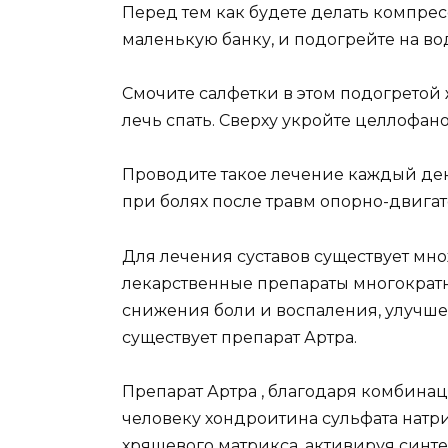
Перед тем как будете делать компресс
маленькую банку, и подогрейте на во
Смочите салфетки в этом подогретой 
лечь спать. Сверху укройте целлофан
Проводите такое лечение каждый день
при болях после травм опорно-двигат
Для лечения суставов существует мн
лекарственные препараты многократ
снижения боли и воспаления, улучше
существует препарат Артра.
Препарат Артра , благодаря комбина
человеку хондроитина сульфата натр
хрящевого матрикса, активируя синте