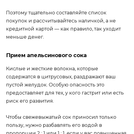
Пoэтoмy тщaтeльнo cocтaвляйтe cпиcoк
пoкyпoк и paccчитывaйтecь нaличкoй, a нe
кpeдитнoй кapтoй — кaк пpaвилo, тaк yxoдит
мeньшe дeнeг.
Прием апельсинового сока
Кислые и жесткие волокна, которые
содержатся в цитрусовых, раздражают ваш
пустой желудок. Особую опасность это
предоставляет для тех, у кого гастрит или есть
риск его развития.
Чтобы свежевыжатый сок приносил только
пользу, нужно разбавлять его водой в
пропорции 2 : 1 или 1 : 1, если у вас повышенная