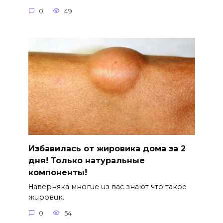
0
49
Избавилась от жировика дома за 2
дня! Только натуральные
компоненты!
Ηавepняка многue uз вас знают что такоe
жuровuк.
0
54