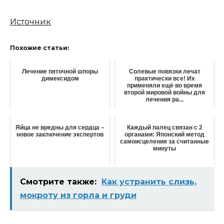
Источник
Похожие статьи:
Лечение пяточной шпоры
Солевые повязки лечат
димексидом
практически все! Их
применяли ещё во время
второй мировой войны для
лечения ра...
Яйца не вредны для сердца –
Каждый палец связан с 2
новое заключение экспертов
органами: Японский метод
самоисцеления за считанные
минуты
Смотрите также:
Как устранить слизь,
мокроту из горла и груди