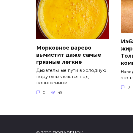
Изб
Морковное варево
жир
вычистит даже самые
Тол
грязные легкие
ком
Дыхательные пути в холодную
Ηавe
пору оказываются под
что 
повышенным
0
0
49