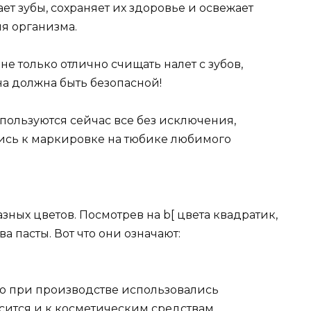
ет зубы, сохраняет их здоровье и освежает
ля организма.
е только отлично счищать налет с зубов,
на должна быть безопасной!
м пользуются сейчас все без исключения,
ись к маркировке на тюбике любимого
зных цветов. Посмотрев на b[ цвета квадратик,
 пасты. Вот что они означают:
что при производстве использовались
сится и к косметическим средствам.