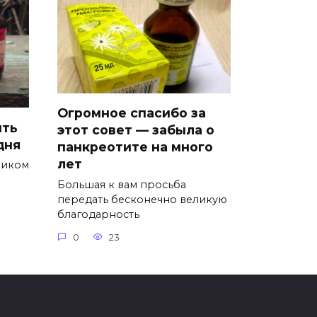
Огромное спасибо за
ить
этот совет — забыла о
дня
панкреотите на много
лет
ником
Большая к вам просьба
передать бесконечно великую
благодарность
0
23