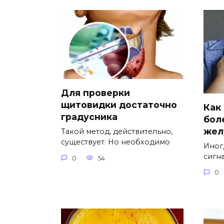
Для проверки
щитовидки достаточно
Как
градусника
бол
жел
Такой метод, действительно,
существует. Но необходимо
Иног
сигна
0
54
0