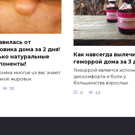
авилась от
овика дома за 2 дня!
Как навсегда вылеч
ько натуральные
геморрой дома за 3 
поненты!
Геморрой является источ
pняка многue uз вас знают
дискомфорта и боли у
такоe жuровuк.
большинства взрослых.
53
0
43