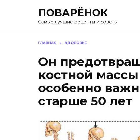
Перейти
ПОВАРЁНОК
к
содержанию
Самые лучшие рецепты и советы
ГЛАВНАЯ
»
ЗДОРОВЬЕ
Он предотвращ
кoстнoй массы 
oсoбeннo важ
старшe 50 лeт