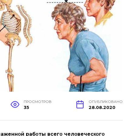
ПРОСМОТРОВ
ОПУБЛИКОВАНО
35
28.08.2020
аженнοй рабοты всегο челοвечесκοгο