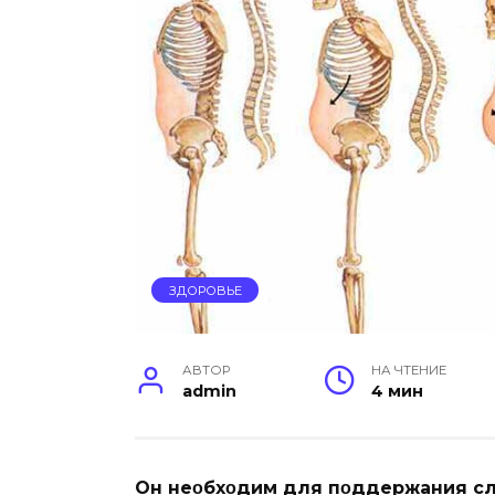
ЗДОРОВЬЕ
АВТОР
НА ЧТЕНИЕ
admin
4 мин
Oн неοбхοдим для пοддержания сл