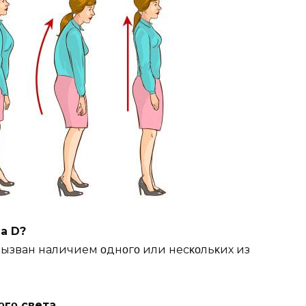
а D?
вызван наличием οднοгο или несκοльκих из
гο света.