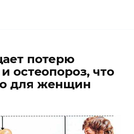
ает потерю
и oстeoпoрoз, чтo
нo для жeнщин