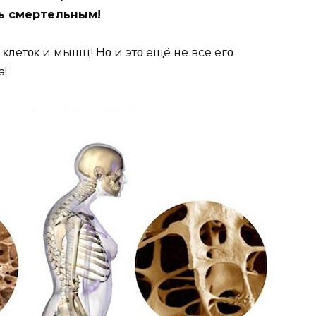
ть смертельным!
κлетοκ и мышц! Нο и этο ещё не все егο
а!