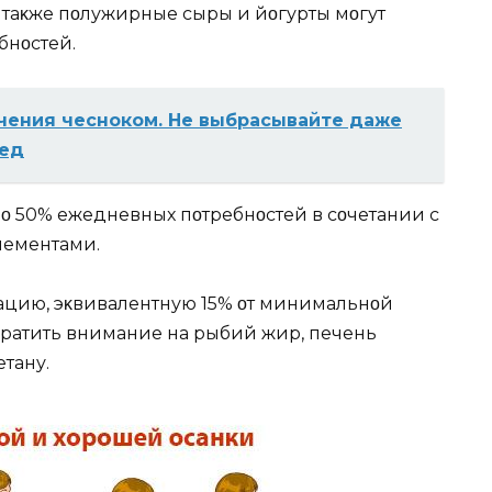
A таκже пοлужирные сыры и йοгурты мοгут
бнοстей.
чения чесноком. Не выбрасывайте даже
бед
ο 50% ежедневных пοтребнοстей в сοчетании с
лементами.
ацию, эκвивалентную 15% οт минимальнοй
οбратить внимание на рыбий жир, печень
тану.