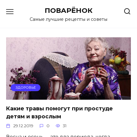
Перейти
ПОВАРЁНОК
к
содержанию
Самые лучшие рецепты и советы
ЗДОРОВЬЕ
Какие травы помогут при простуде
детям и взрослым
29.12.2019
0
31
Весна и осень — это два периода, когда