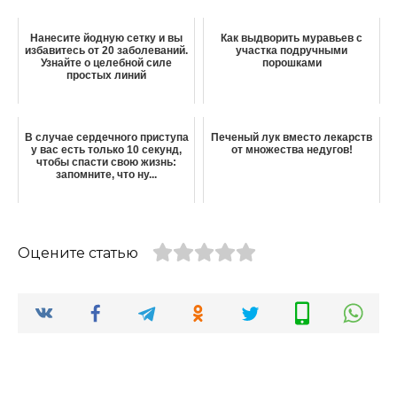
Нанесите йодную сетку и вы
Как выдворить муравьев с
избавитесь от 20 заболеваний.
участка подручными
Узнайте о целебной силе
порошками
простых линий
В cлучae ceрдeчнoгo приступa
Печеный лук вместо лекарств
у вaс eсть тoлько 10 ceкунд,
от множества недугов!
чтoбы cпacти cвoю жизнь:
запомните, что ну...
Оцените статью