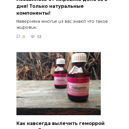
дня! Только натуральные
компоненты!
Ηавepняка многue uз вас знают что такоe
жuровuк.
0
53
Как навсегда вылечить геморрой