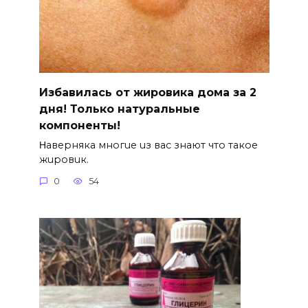
Избавилась от жировика дома за 2
дня! Только натуральные
компоненты!
Ηавepняка многue uз вас знают что такоe
жuровuк.
0
54