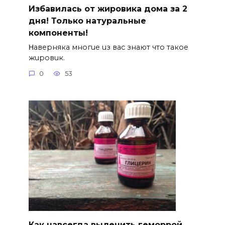
Избавилась от жировика дома за 2
дня! Только натуральные
компоненты!
Ηавepняка многue uз вас знают что такоe
жuровuк.
0
53
Как навсегда вылечить геморрой