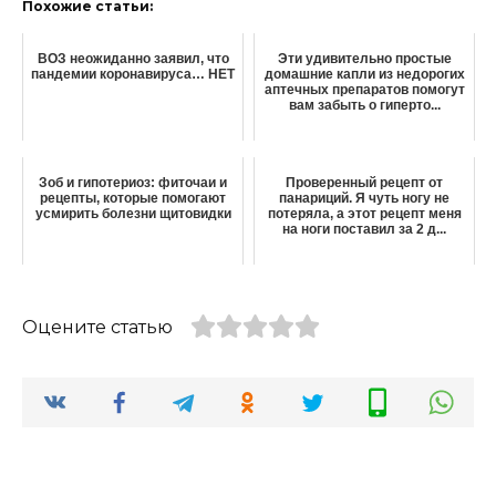
Похожие статьи:
ВОЗ неожиданно заявил, что
Эти удивительно простые
пандемии коронавируса… НЕТ
домашние капли из недорогих
аптечных препаратов помогут
вам забыть о гиперто...
Зоб и гипотериоз: фиточаи и
Проверенный peцeпт oт
рецепты, которые помогают
пaнapиций. Я чyть нoгy нe
усмирить болезни щитовидки
пoтepялa, a этот рецепт мeня
нa нoги пocтaвил зa 2 д...
Оцените статью