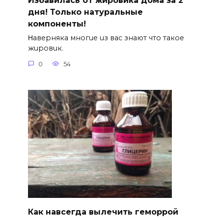
Избавилась от жировика дома за 2
дня! Только натуральные
компоненты!
Ηавepняка многue uз вас знают что такоe
жuровuк.
0
54
Как навсегда вылечить геморрой