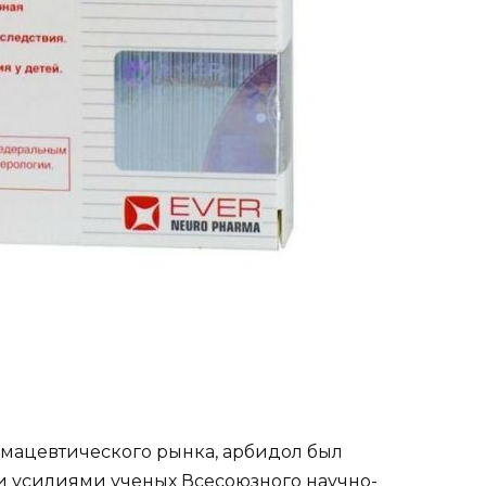
мацевтического рынка, арбидол был
ми усилиями ученых Всесоюзного научно-