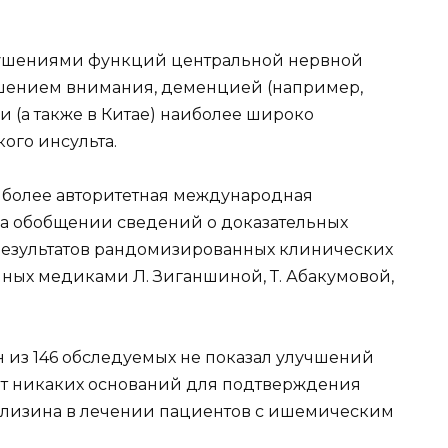
рушениями функций центральной нервной
ушением внимания, деменцией (например,
 (а также в Китае) наиболее широко
ого инсульта.
наиболее авторитетная международная
а обобщении сведений о доказательных
результатов рандомизированных клинических
ных медиками Л. Зиганшиной, Т. Абакумовой,
н из 146 обследуемых не показал улучшений
ет никаких оснований для подтверждения
лизина в лечении пациентов с ишемическим