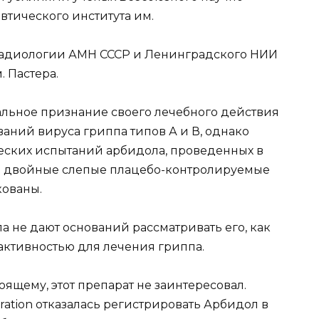
тического института им.
адиологии АМН СССР и Ленинградского НИИ
 Пастера.
альное признание своего лечебного действия
аний вируса гриппа типов А и В, однако
еских испытаний арбидола, проведенных в
ые двойные слепые плацебо-контролируемые
кованы.
не дают оснований рассматривать его, как
активностью для лечения гриппа.
оящему, этот препарат не заинтересовал.
ration отказалась регистрировать Арбидол в