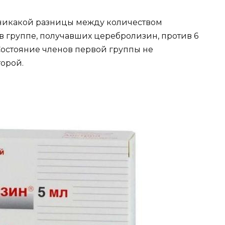
никакой разницы между количеством
 в группе, получавших церебролизин, против 6
 Состояние членов первой группы не
торой.