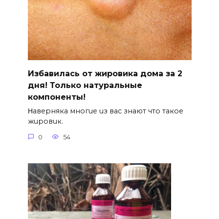
Избавилась от жировика дома за 2
дня! Только натуральные
компоненты!
Ηавepняка многue uз вас знают что такоe
жuровuк.
0
54