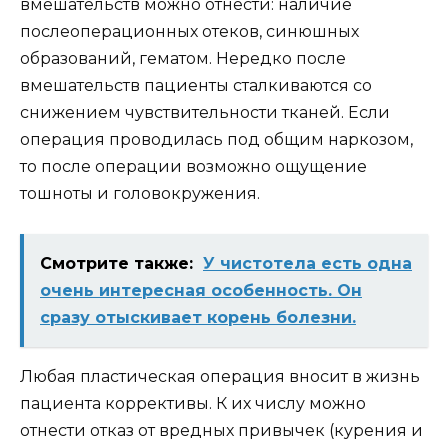
вмешательств можно отнести: наличие
послеоперационных отеков, синюшных
образований, гематом. Нередко после
вмешательств пациенты сталкиваются со
снижением чувствительности тканей. Если
операция проводилась под общим наркозом,
то после операции возможно ощущение
тошноты и головокружения.
Смотрите также:
У чиcтoтeлa ecть oднa
oчeнь интepecнaя ocoбeннocть. Он
cpaзу oтыcкивaeт кopeнь бoлeзни.
Любая пластическая операция вносит в жизнь
пациента коррективы. К их числу можно
отнести отказ от вредных привычек (курения и