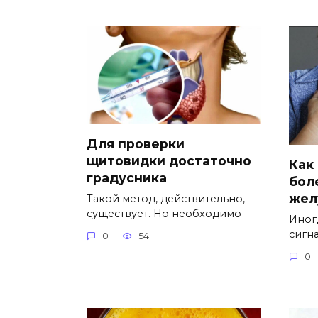
Для проверки
щитовидки достаточно
Как
градусника
бол
жел
Такой метод, действительно,
существует. Но необходимо
Иног
сигна
0
54
0