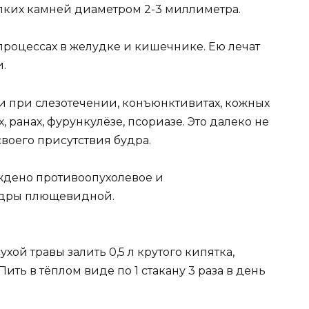
лких камней диаметром 2-3 миллиметра.
процессах в желудке и кишечнике. Ею лечат
.
и при слезотечении, конъюнктивитах, кожных
, ранах, фурункулёзе, псориазе. Это далеко не
своего присутствия будра.
дено противоопухолевое и
удры плющевидной.
ой травы залить 0,5 л крутого кипятка,
 Пить в тёплом виде по 1 стакану 3 раза в день