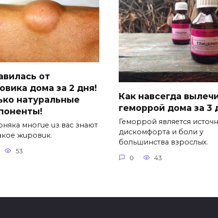
авилась от
овика дома за 2 дня!
Как навсегда вылеч
ько натуральные
геморрой дома за 3 
поненты!
Геморрой является источ
pняка многue uз вас знают
дискомфорта и боли у
такоe жuровuк.
большинства взрослых.
53
0
43