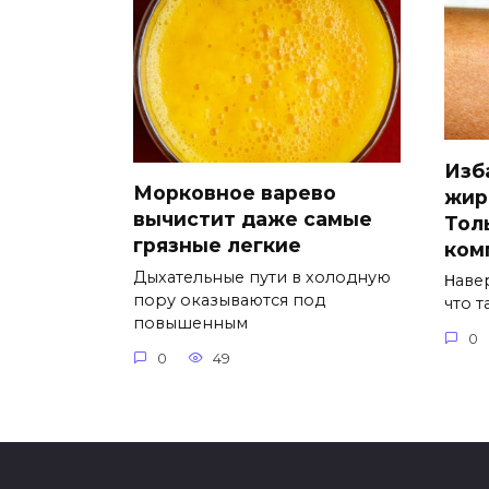
Изб
Морковное варево
жир
вычистит даже самые
Тол
грязные легкие
ком
Дыхательные пути в холодную
Ηавe
пору оказываются под
что 
повышенным
0
0
49