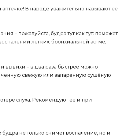
 аптечке! В народе уважительно называют её
ия – пожалуйста, будра тут как тут: поможет
 воспалении лёгких, бронхиальной астме,
и вывихи – в два раза быстрее можно
олчённую свежую или запаренную сушёную
отере слуха. Рекомендуют её и при
будра не только снимет воспаление, но и