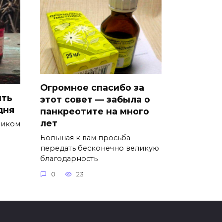
Огромное спасибо за
ить
этот совет — забыла о
дня
панкреотите на много
лет
ником
Большая к вам просьба
передать бесконечно великую
благодарность
0
23