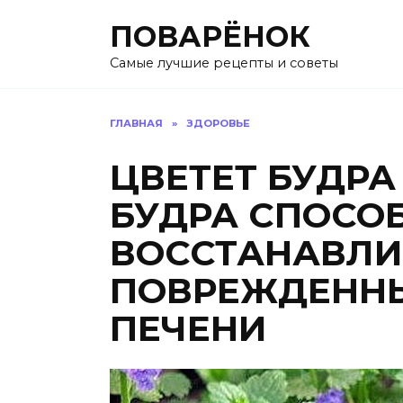
Перейти
ПОВАРЁНОК
к
содержанию
Самые лучшие рецепты и советы
ГЛАВНАЯ
»
ЗДОРОВЬЕ
ЦВЕТЕТ БУДРА
БУДРА СПОСО
ВОССТАНАВЛИ
ПОВРЕЖДЕННЫ
ПЕЧЕНИ