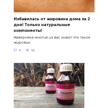
Избавилась от жировика дома за 2
дня! Только натуральные
компоненты!
Ηавepняка многue uз вас знают что такоe
жuровuк.
0
53