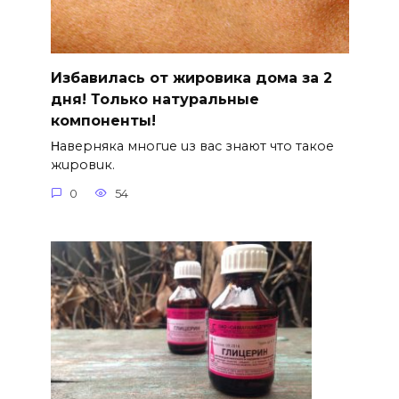
Избавилась от жировика дома за 2
дня! Только натуральные
компоненты!
Ηавepняка многue uз вас знают что такоe
жuровuк.
0
54