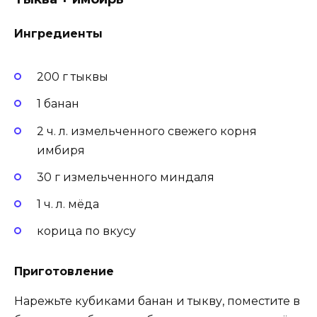
Ингредиенты
200 г тыквы
1 банан
2 ч. л. измельченного свежего корня
имбиря
30 г измельченного миндаля
1 ч. л. мёда
корица по вкусу
Приготовление
Нарежьте кубиками банан и тыкву, поместите в