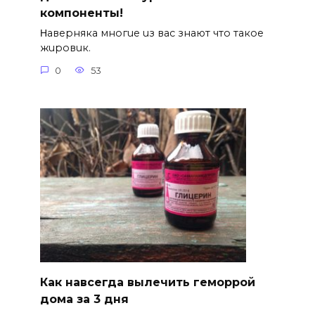
компоненты!
Ηавepняка многue uз вас знают что такоe
жuровuк.
0
53
Как навсегда вылечить геморрой
дома за 3 дня