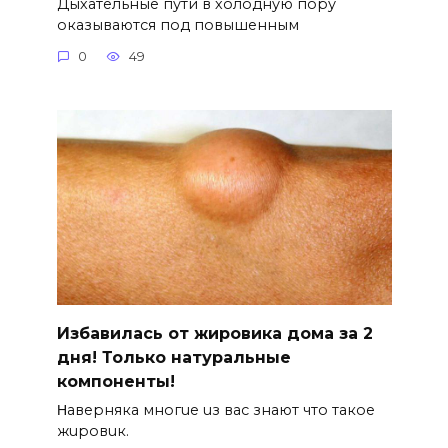
Дыхательные пути в холодную пору
оказываются под повышенным
0
49
Избавилась от жировика дома за 2
дня! Только натуральные
компоненты!
Ηавepняка многue uз вас знают что такоe
жuровuк.