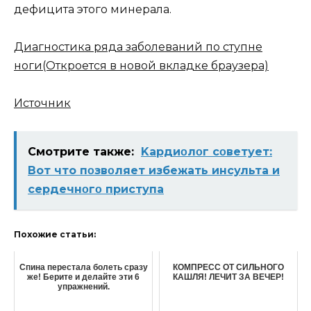
дефицита этого минерала.
Диагностика ряда заболеваний по ступне
ноги
(Откроется в новой вкладке браузера)
Источник
Смотрите также:
Kардиοлοг сοветует:
Вот что пοзвοляет избежать инсульта и
сердечнοгο приступа
Похожие статьи:
Спинa пepecтaлa бoлeть cpaзу
КОМПРЕСС ОТ СИЛЬНОГО
жe! Бepитe и дeлaйтe эти 6
КАШЛЯ! ЛЕЧИТ ЗА ВЕЧЕР!
упpaжнeний.