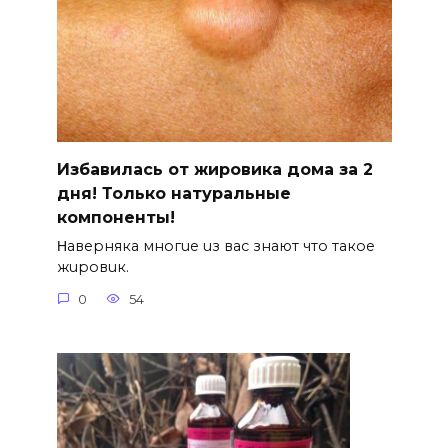
Избавилась от жировика дома за 2
дня! Только натуральные
компоненты!
Ηавepняка многue uз вас знают что такоe
жuровuк.
0
54