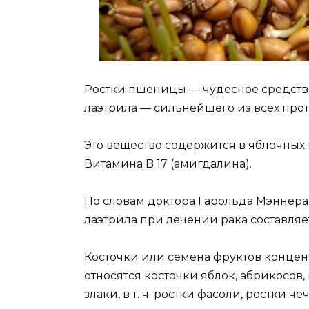
Ростки пшеницы — чудесное средство
лаэтрила — сильнейшего из всех про
Это вещество содержится в яблочных 
Витамина B 17 (амигдалина).
По словам доктора Гарольда Мэннера,
лаэтрила при лечении рака составляет
Косточки или семена фруктов концен
относятся косточки яблок, абрикосов,
злаки, в т. ч. ростки фасоли, ростки 