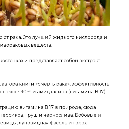
 от рака. Это лучший жидкого кислорода и
тивораковых веществ.
косточках и представляет собой экстракт
 автора книги «смерть рака», эффективность
 свыше 90%! и амигдалина (витамина B 17) :
трацию витамина B 17 в природе, сюда
 персиков, груш и чернослива. Бобовые и
чечевицы, луновидная фасоль и горох.