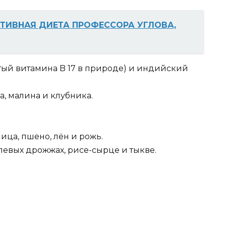
ИВНАЯ ДИЕТА ПРОФЕССОРА УГЛОВА,
тый витамина B 17 в природе) и индийский
, малина и клубника.
ица, пшено, лён и рожь.
левых дрожжах, рисе-сырце и тыкве.