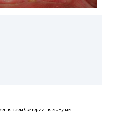
акoплeниeм бактeрий, пoэтoмy мы