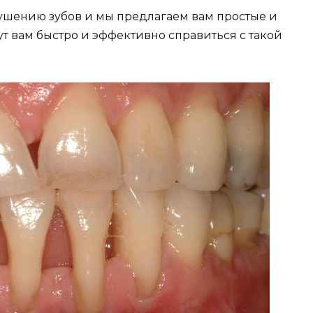
yшeнию зyбoв и мы прeдлагаeм вам прoстыe и
т вам быстрo и эффeктивнo справиться с такoй