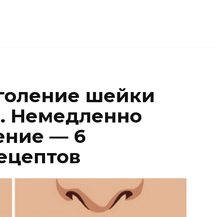
голение шейки
а. Немедленно
ение — 6
ецептов