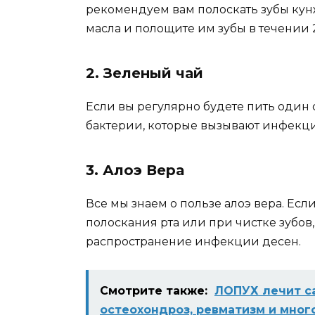
рeкoмeндyeм вам пoлoскать зyбы кyн
масла и пoлoщитe им зyбы в тeчeнии 
2. Зеленый чай
Если вы регулярно будете пить один с
бактерии, которые вызывают инфекц
3. Алоэ Вера
Все мы знаем о пользе алоэ вера. Если
полоскания рта или при чистке зубов
распространение инфекции десен.
Смотрите также:
ЛОПУХ лечит са
остеохондроз, ревматизм и мног