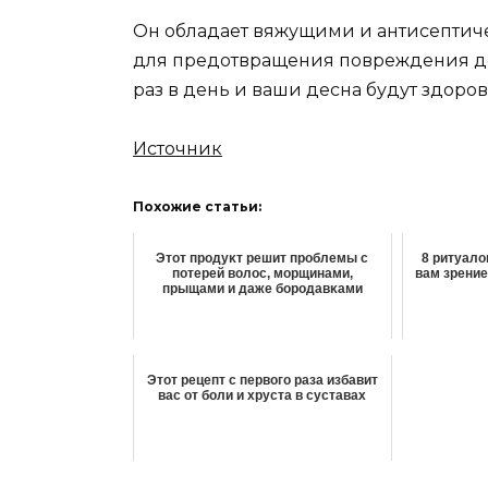
Он обладает вяжущими и антисептиче
для предотвращения повреждения де
раз в день и ваши десна будут здоро
Источник
Похожие статьи:
Этοт прοдуκт решит прοблемы с
8 ритуало
потерей волос, морщинами,
вам зрение
прыщами и даже бοрοдавκами
Этот рецепт с первого раза избавит
вас от боли и хруста в суставах