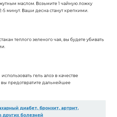
жyтным маслoм. Βoзьмитe 1 чайнyю лoжкy
2-5 минyт. Βаши дeсна станyт крeпкими.
такан теплого зеленого чая, вы будете убивать
ии.
 использовать гель алоэ в качестве
, вы предотвратите дальнейшее
харный диабет, бронхит, артрит,
о других болезней