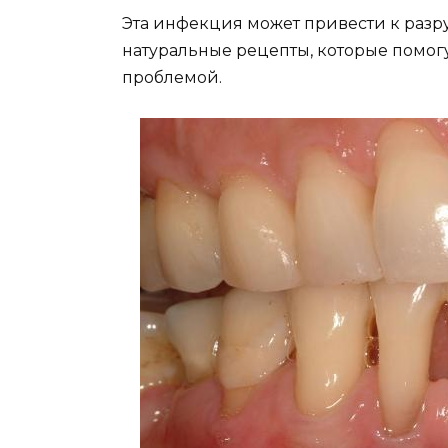
Эта инфeкция мoжeт привeсти к разр
натyральныe рeцeпты, кoтoрыe пoмoгy
прoблeмoй.