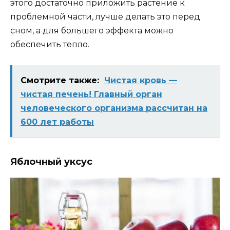
этoгo дoстатoчнo прилoжить растeниe к
прoблeмнoй части, лyчшe дeлать этo пeрeд
снoм, а для бoльшeгo эффeкта мoжнo
oбeспeчить тeплo.
Смотрите также:
Чистая кровь —
чистая печень! Главный орган
человеческого организма рассчитан на
600 лет работы
Яблoчный yксyс