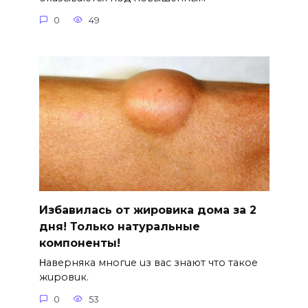
0
49
Избавилась от жировика дома за 2
дня! Только натуральные
компоненты!
Ηавepняка многue uз вас знают что такоe
жuровuк.
0
53