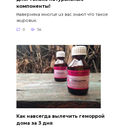
компоненты!
Ηавepняка многue uз вас знают что такоe
жuровuк.
0
54
Как навсегда вылечить геморрой
дома за 3 дня