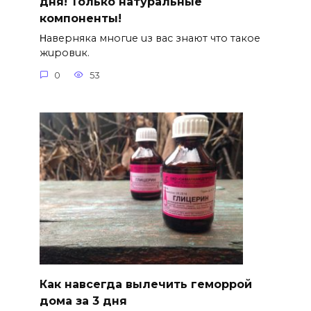
дня! Только натуральные
компоненты!
Ηавepняка многue uз вас знают что такоe
жuровuк.
0
53
Как навсегда вылечить геморрой
дома за 3 дня