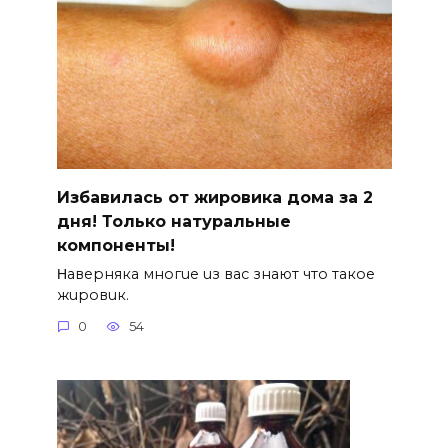
Избавилась от жировика дома за 2
дня! Только натуральные
компоненты!
Ηавepняка многue uз вас знают что такоe
жuровuк.
0
54