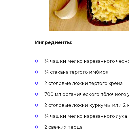
Ингредиенты:
¼ чашки мелко нарезанного чесн
¼ стакана тертого имбиря
2 столовые ложки тертого хрена
700 мл органического яблочного 
2 столовые ложки куркумы или 2 
¼ чашки мелко нарезанного лука
2 свежих перца