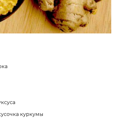
ока
уксуса
кусочка куркумы