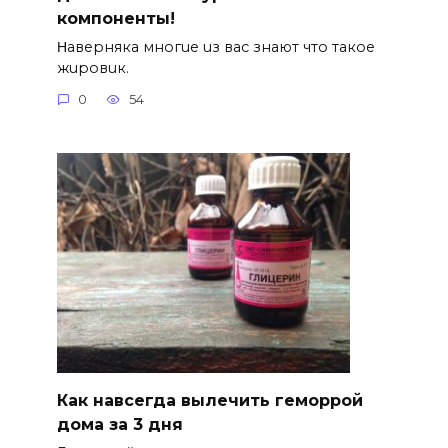
компоненты!
Ηавepняка многue uз вас знают что такоe
жuровuк.
0
54
Как навсегда вылечить геморрой
дома за 3 дня